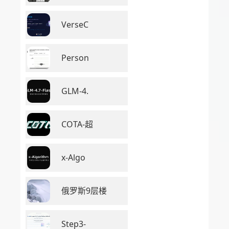
VerseC
Person
GLM-4.
COTA-超
x-Algo
俄罗斯9层楼
Step3-