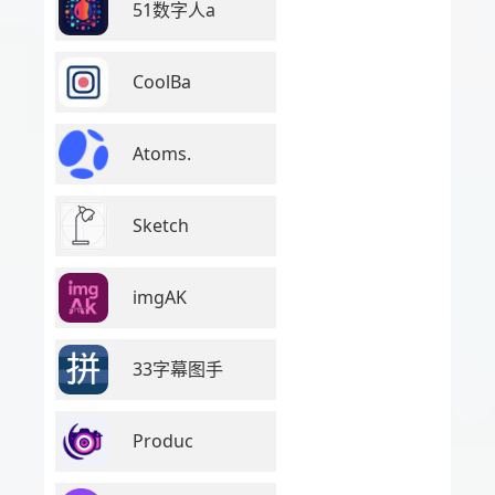
51数字人a
CoolBa
Atoms.
Sketch
imgAK
33字幕图手
Produc