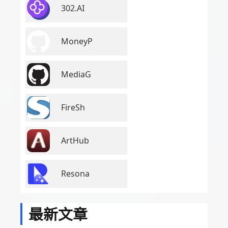
302.AI
MoneyP
MediaG
FireSh
ArtHub
Resona
最新文章