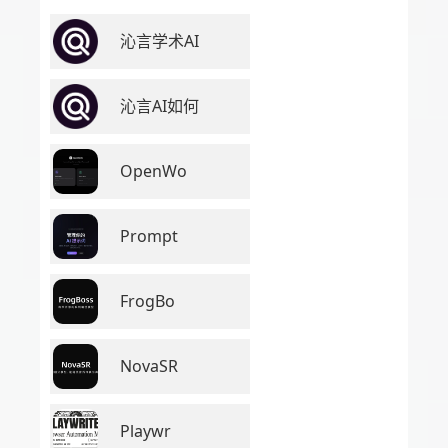
沁言学术AI
沁言AI如何
OpenWo
Prompt
FrogBo
NovaSR
Playwr