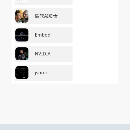
微软AI负责
Embodi
NVIDIA
json-r