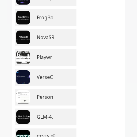
FrogBo
NovaSR
Playwr
VerseC
Person
GLM-4.
COTA-超