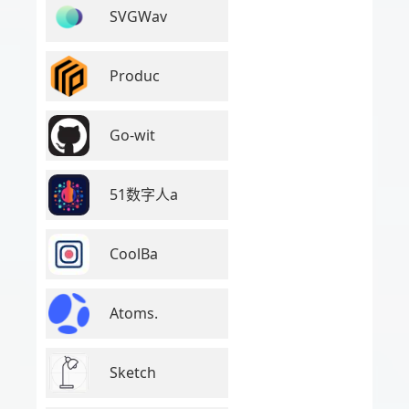
SVGWav
Produc
Go-wit
51数字人a
CoolBa
Atoms.
Sketch