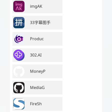
imgAK
33字幕图手
Produc
302.AI
MoneyP
MediaG
FireSh