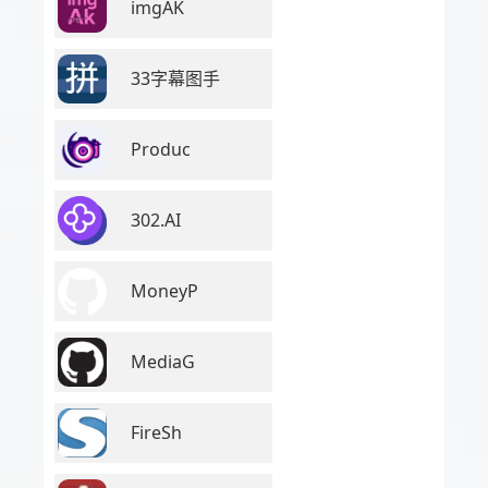
imgAK
33字幕图手
Produc
302.AI
MoneyP
MediaG
FireSh