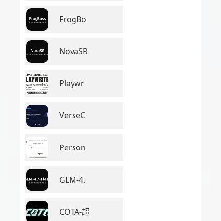
FrogBo
NovaSR
Playwr
VerseC
Person
GLM-4.
COTA-超