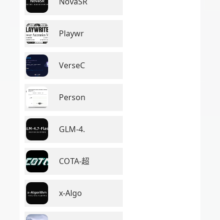
NovaSR
Playwr
VerseC
Person
GLM-4.
COTA-超
x-Algo