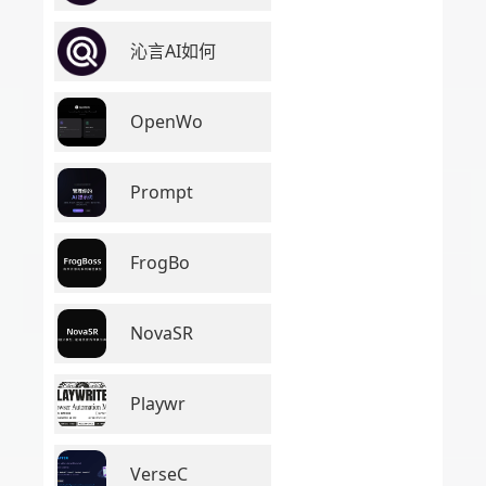
沁言AI如何
OpenWo
Prompt
FrogBo
NovaSR
Playwr
VerseC