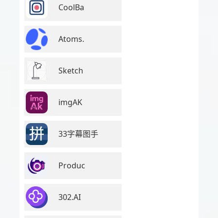
CoolBa
Atoms.
Sketch
imgAK
33字幕图手
Produc
302.AI