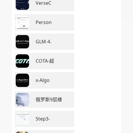
VerseC
Person
GLM-4.
COTA-超
x-Algo
俄罗斯9层楼
Step3-