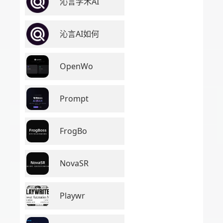
沁言学术AI
沁言AI如何
OpenWo
Prompt
FrogBo
NovaSR
Playwr