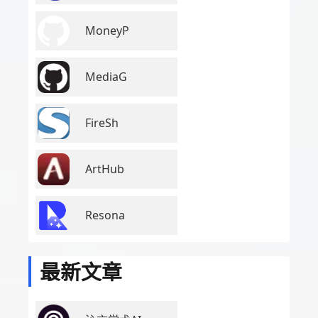
MoneyP
MediaG
FireSh
ArtHub
Resona
最新文章