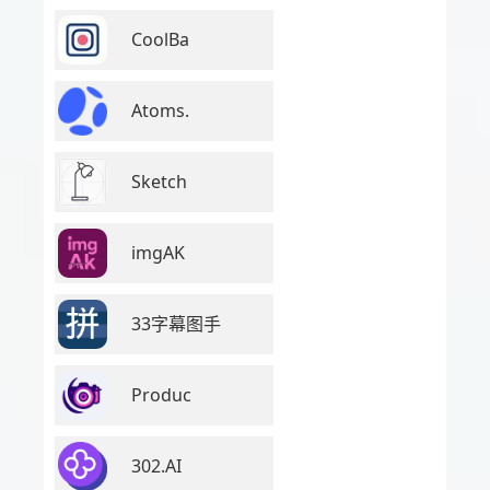
CoolBa
Atoms.
Sketch
imgAK
33字幕图手
Produc
302.AI