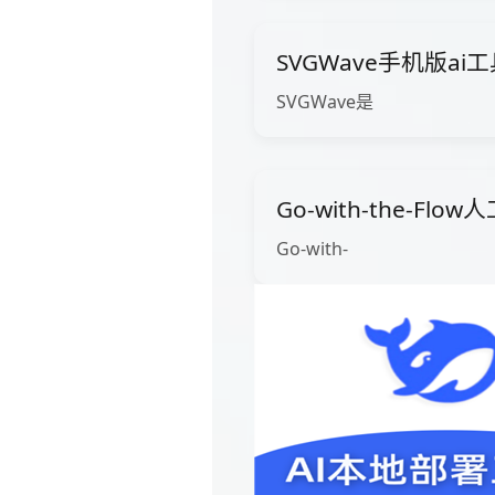
SVGWave手机版ai
SVGWave是
Go-with-the-Fl
Go-with-