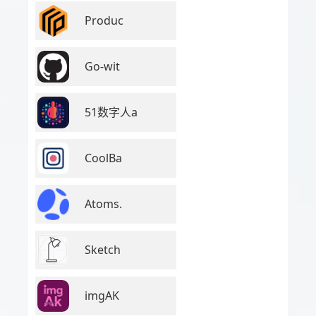
Produc
Go-wit
51数字人a
CoolBa
Atoms.
Sketch
imgAK