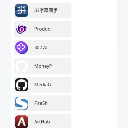
33字幕图手
Produc
302.AI
MoneyP
MediaG
FireSh
ArtHub