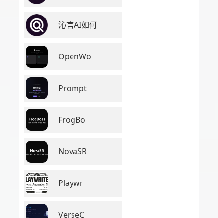
沁言AI如何
OpenWo
Prompt
FrogBo
NovaSR
Playwr
VerseC