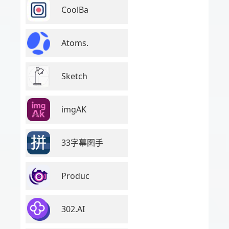
CoolBa
Atoms.
Sketch
imgAK
33字幕图手
Produc
302.AI