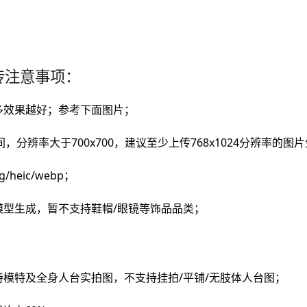
传注意事项：
越多效果越好；参考下面图片；
之间，分辨率大于700x700，建议至少上传768x1024分辨率的
/heic/webp；
模型生成，暂不支持鞋帽/眼镜等饰品品类；
模特及全身人台实拍图，不支持挂拍/平铺/无肢体人台图；