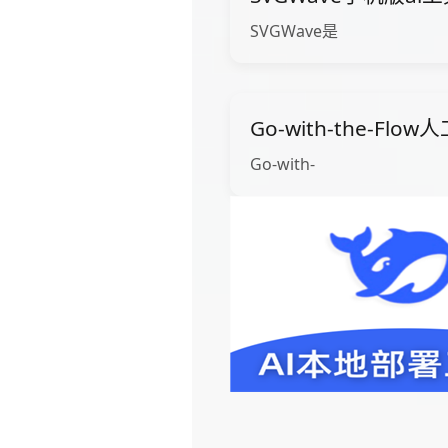
SVGWave是
Go-with-the-Fl
Go-with-