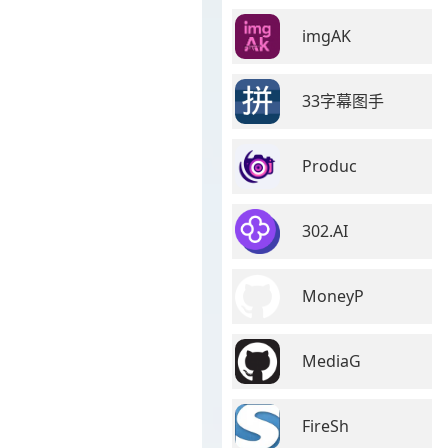
imgAK
33字幕图手
Produc
302.AI
MoneyP
MediaG
FireSh