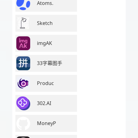
Atoms.
Sketch
imgAK
33字幕图手
Produc
302.AI
MoneyP