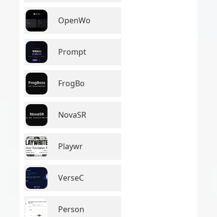
OpenWo
Prompt
FrogBo
NovaSR
Playwr
VerseC
Person