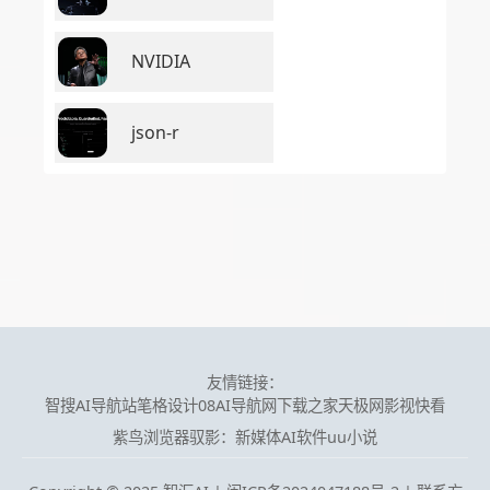
NVIDIA
json-r
友情链接：
智搜AI导航站
笔格设计
08AI导航网
下载之家
天极网
影视快看
紫鸟浏览器
驭影：新媒体AI软件
uu小说