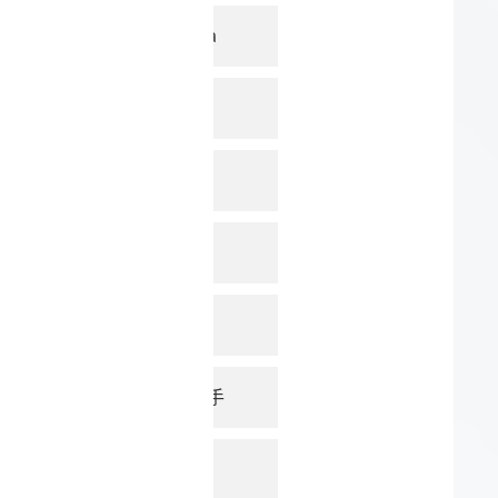
51数字人a
CoolBa
Atoms.
Sketch
imgAK
33字幕图手
Produc