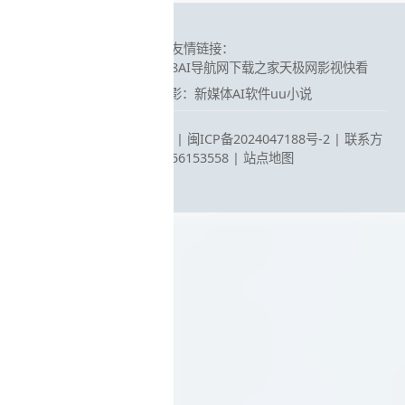
友情链接：
智搜AI导航站
笔格设计
08AI导航网
下载之家
天极网
影视快看
紫鸟浏览器
驭影：新媒体AI软件
uu小说
Copyright © 2025 智汇AI |
闽ICP备2024047188号-2 | 联系方
式：QQ3756153558
|
站点地图