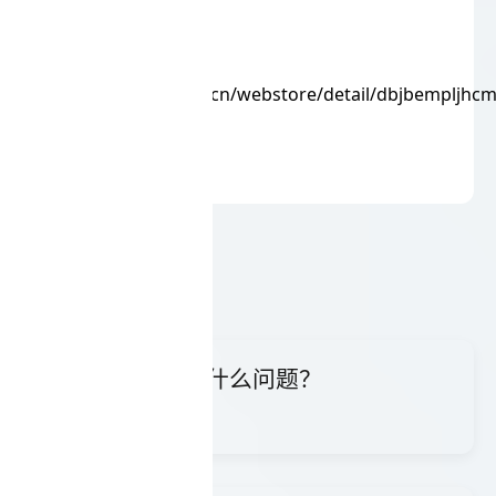
image-downloader
360浏览器应用商
店:https://ext.se.360.cn/webstore/detail/dbjbempljhc
开发人员:睡虫子(Joey)
相关推荐
沁言AI可以解决什么问题？
具有顶尖的学术视