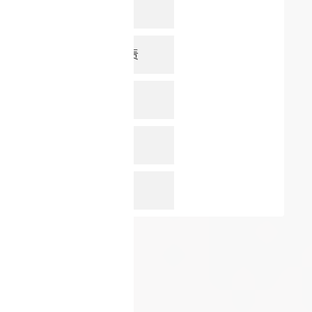
Step3-
微软AI负责
Embodi
NVIDIA
json-r