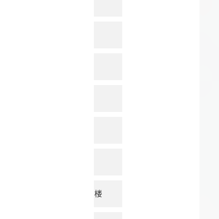
Playwr
VerseC
Person
GLM-4.
COTA-超
x-Algo
俄罗斯9层楼