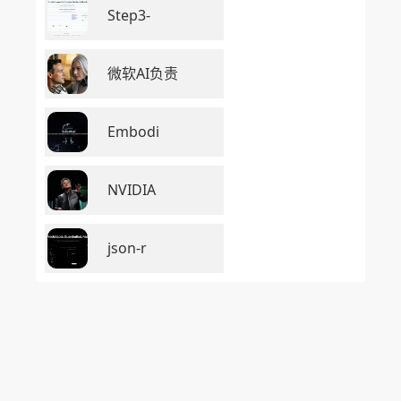
Step3-
微软AI负责
Embodi
NVIDIA
json-r