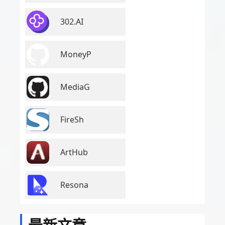
302.AI
MoneyP
MediaG
FireSh
ArtHub
Resona
最新文章