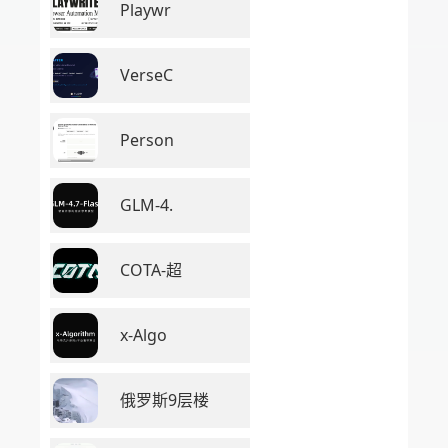
Playwr
VerseC
Person
GLM-4.
COTA-超
x-Algo
俄罗斯9层楼