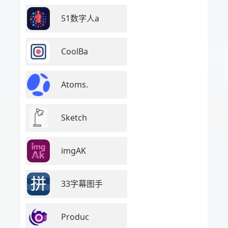
51数字人a
CoolBa
Atoms.
Sketch
imgAK
33字幕图手
Produc