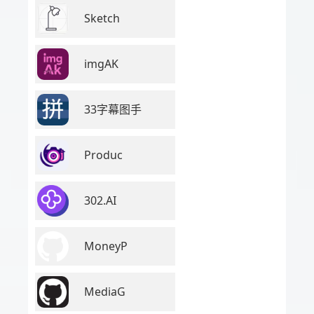
Sketch
imgAK
33字幕图手
Produc
302.AI
MoneyP
MediaG