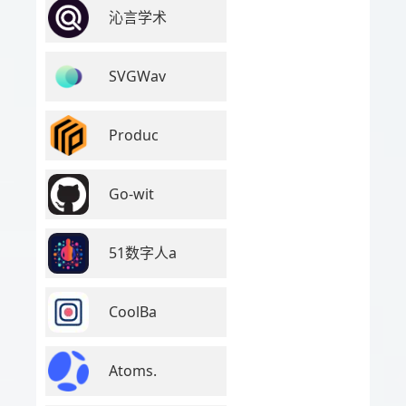
沁言学术
SVGWav
Produc
Go-wit
51数字人a
CoolBa
Atoms.