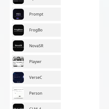
Prompt
FrogBo
NovaSR
Playwr
VerseC
Person
GLM-4.