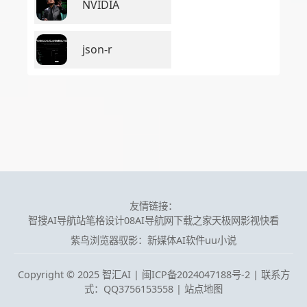
NVIDIA
json-r
友情链接：
智搜AI导航站
笔格设计
08AI导航网
下载之家
天极网
影视快看
紫鸟浏览器
驭影：新媒体AI软件
uu小说
Copyright © 2025 智汇AI |
闽ICP备2024047188号-2 | 联系方
式：QQ3756153558
|
站点地图