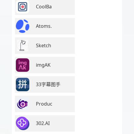
CoolBa
Atoms.
Sketch
imgAK
33字幕图手
Produc
302.AI