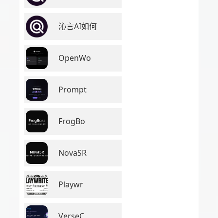
沁言AI如何
OpenWo
Prompt
FrogBo
NovaSR
Playwr
VerseC