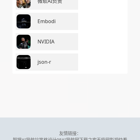
微软AI负责
Embodi
NVIDIA
json-r
友情链接：
智搜AI导航站
笔格设计
08AI导航网
下载之家
天极网
影视快看