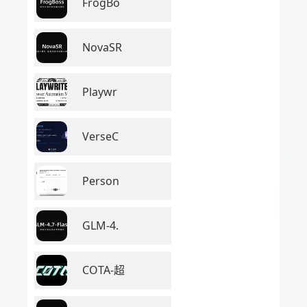
FrogBo
NovaSR
Playwr
VerseC
Person
GLM-4.
COTA-超