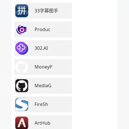
33字幕图手
Produc
302.AI
MoneyP
MediaG
FireSh
ArtHub