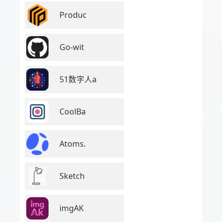
Produc
Go-wit
51数字人a
CoolBa
Atoms.
Sketch
imgAK