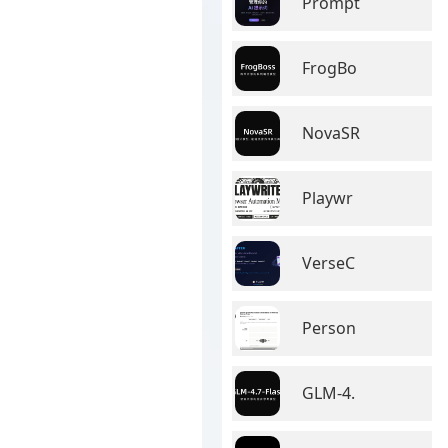
Prompt
FrogBo
NovaSR
Playwr
VerseC
Person
GLM-4.