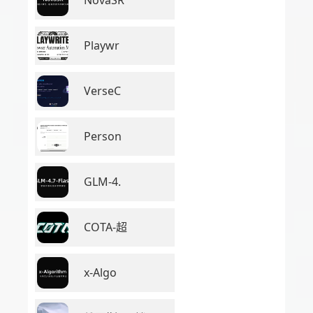
Playwr
VerseC
Person
GLM-4.
COTA-超
x-Algo