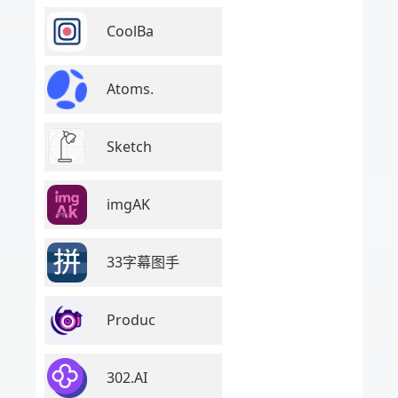
CoolBa
Atoms.
Sketch
imgAK
33字幕图手
Produc
302.AI