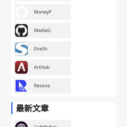
MoneyP
MediaG
FireSh
ArtHub
Resona
最新文章