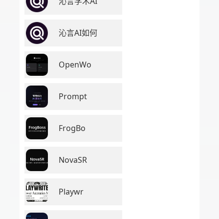
沁言学术AI
沁言AI如何
OpenWo
Prompt
FrogBo
NovaSR
Playwr