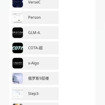
VerseC
Person
GLM-4.
COTA-超
x-Algo
俄罗斯9层楼
Step3-