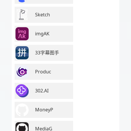
Sketch
imgAK
33字幕图手
Produc
302.AI
MoneyP
MediaG