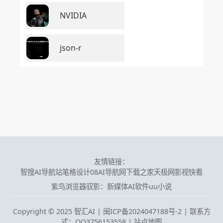
NVIDIA
json-r
友情链接：
智搜AI导航站
笔格设计
08AI导航网
下载之家
天极网
影视快看
紫鸟浏览器
驭影：新媒体AI软件
uu小说
Copyright © 2025 智汇AI |
闽ICP备2024047188号-2 | 联系方
式：QQ3756153558
|
站点地图