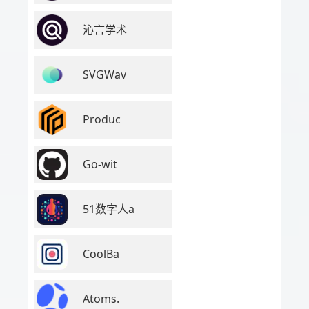
沁言学术
SVGWav
Produc
Go-wit
51数字人a
CoolBa
Atoms.