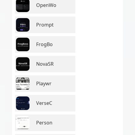
OpenWo
Prompt
FrogBo
NovaSR
Playwr
VerseC
Person