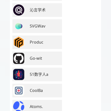
沁言学术
SVGWav
Produc
Go-wit
51数字人a
CoolBa
Atoms.