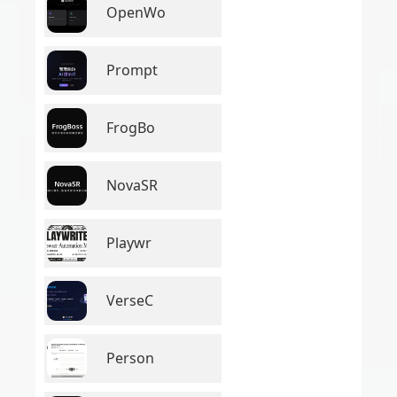
OpenWo
Prompt
FrogBo
NovaSR
Playwr
VerseC
Person