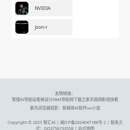
NVIDIA
json-r
友情链接：
智搜AI导航站
笔格设计
08AI导航网
下载之家
天极网
影视快看
紫鸟浏览器
驭影：新媒体AI软件
uu小说
Copyright © 2025 智汇AI |
闽ICP备2024047188号-2 | 联系方
式：QQ3756153558
|
站点地图