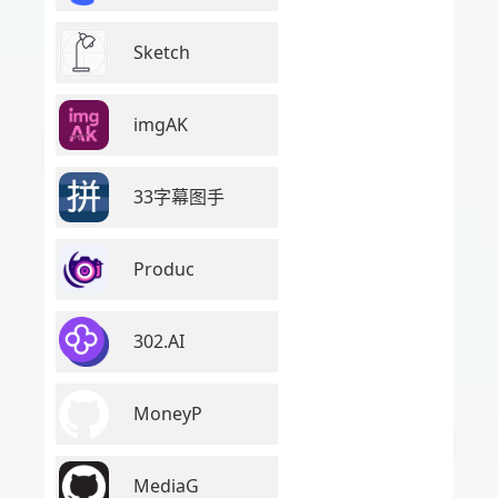
Sketch
imgAK
33字幕图手
Produc
302.AI
MoneyP
MediaG