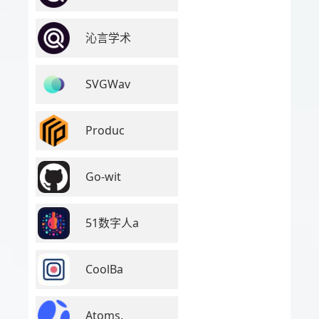
沁言学术
SVGWav
Produc
Go-wit
51数字人a
CoolBa
Atoms.