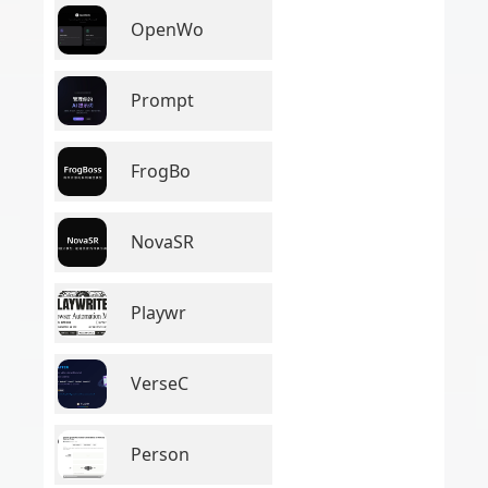
OpenWo
Prompt
FrogBo
NovaSR
Playwr
VerseC
Person