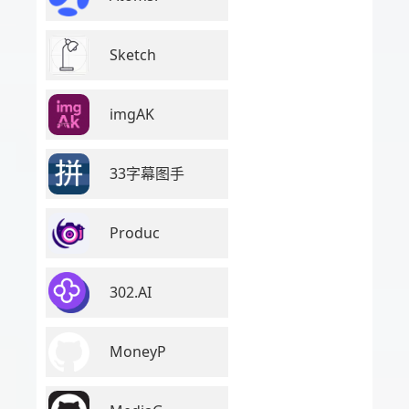
Sketch
imgAK
33字幕图手
Produc
302.AI
MoneyP