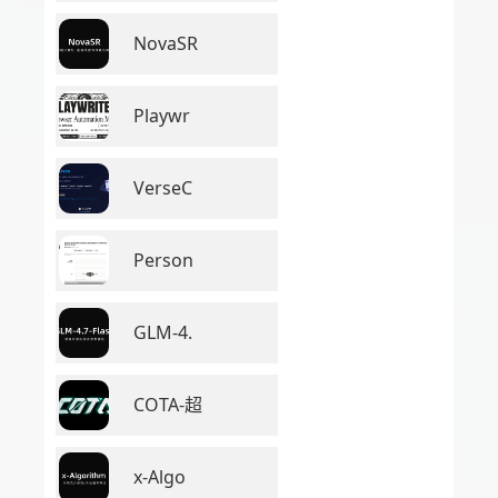
NovaSR
Playwr
VerseC
Person
GLM-4.
COTA-超
x-Algo