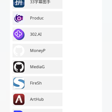
33字幕图手
Produc
302.AI
MoneyP
MediaG
FireSh
ArtHub