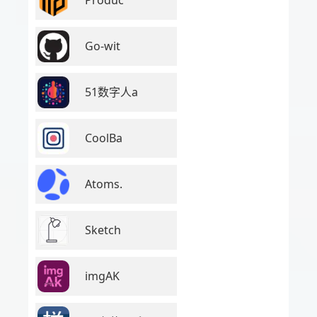
Go-wit
51数字人a
CoolBa
Atoms.
Sketch
imgAK