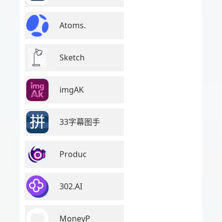
Atoms.
Sketch
imgAK
33字幕图手
Produc
302.AI
MoneyP