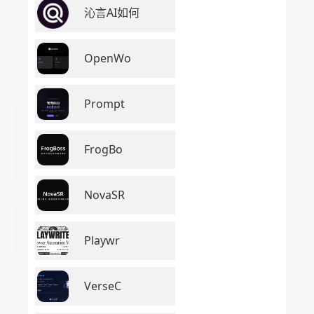
沁言AI如何
OpenWo
Prompt
FrogBo
NovaSR
Playwr
VerseC