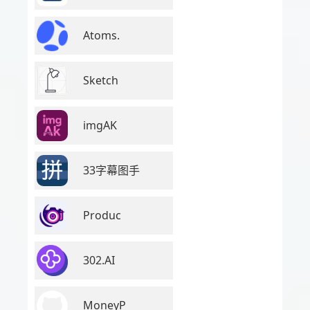
Atoms.
Sketch
imgAK
33字幕图手
Produc
302.AI
MoneyP