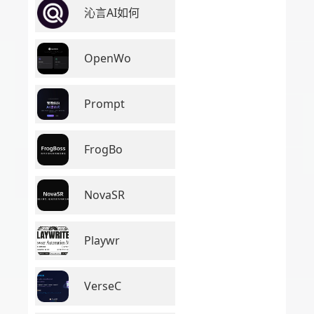
沁言AI如何
OpenWo
Prompt
FrogBo
NovaSR
Playwr
VerseC