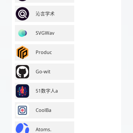
沁言学术
SVGWav
Produc
Go-wit
51数字人a
CoolBa
Atoms.