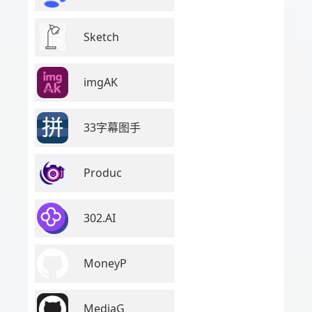
Sketch
imgAK
33字幕图手
Produc
302.AI
MoneyP
MediaG