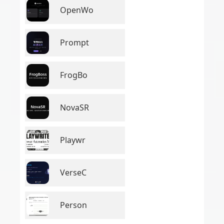
OpenWo
Prompt
FrogBo
NovaSR
Playwr
VerseC
Person