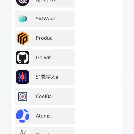
SVGWav
Produc
Go-wit
51数字人a
CoolBa
Atoms.