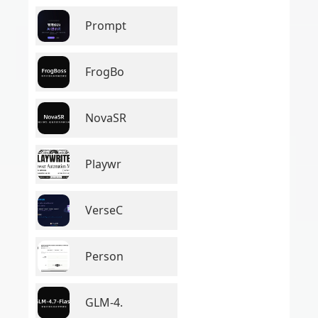
Prompt
FrogBo
NovaSR
Playwr
VerseC
Person
GLM-4.