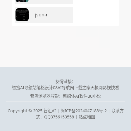
json-r
友情链接：
智搜AI导航站
笔格设计
08AI导航网
下载之家
天极网
影视快看
紫鸟浏览器
驭影：新媒体AI软件
uu小说
Copyright © 2025 智汇AI |
闽ICP备2024047188号-2 | 联系方
式：QQ3756153558
|
站点地图