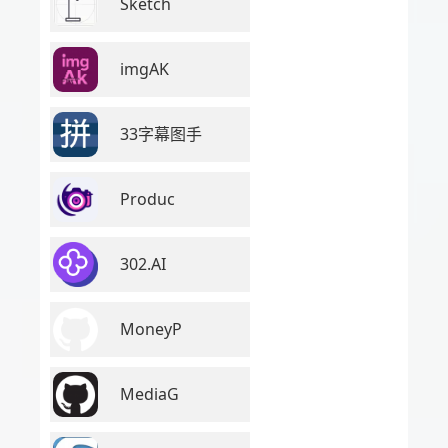
Sketch
imgAK
33字幕图手
Produc
302.AI
MoneyP
MediaG