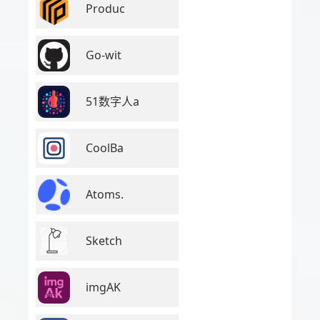
Produc
Go-wit
51数字人a
CoolBa
Atoms.
Sketch
imgAK