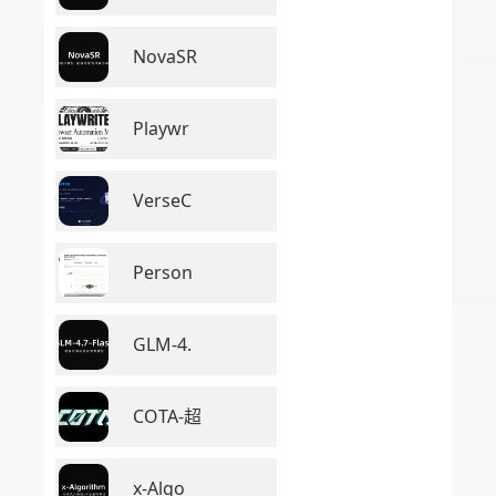
NovaSR
Playwr
VerseC
Person
GLM-4.
COTA-超
x-Algo