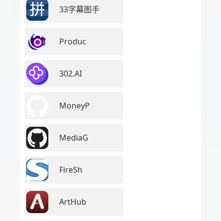
33字幕图手
Produc
302.AI
MoneyP
MediaG
FireSh
ArtHub