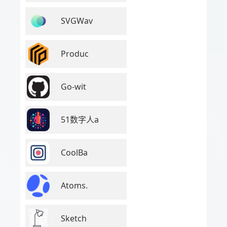
SVGWav
Produc
Go-wit
51数字人a
CoolBa
Atoms.
Sketch