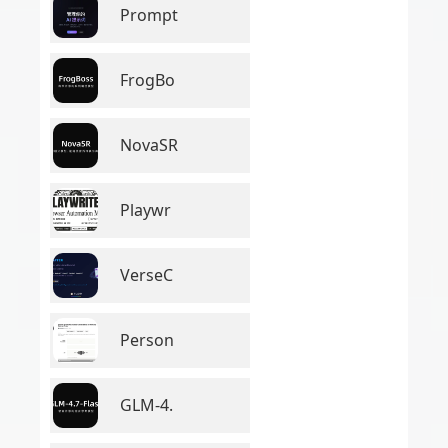
Prompt
FrogBo
NovaSR
Playwr
VerseC
Person
GLM-4.