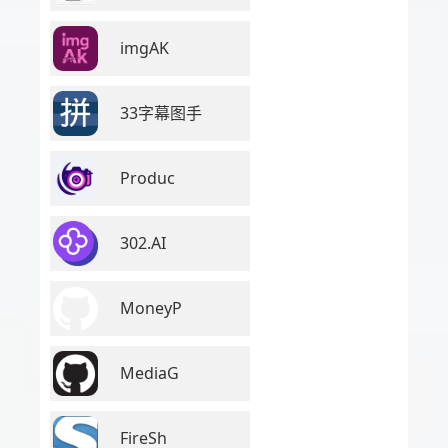
imgAK
33字幕图手
Produc
302.AI
MoneyP
MediaG
FireSh