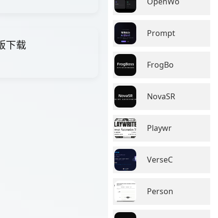
OpenWo
Prompt
费版下载
FrogBo
NovaSR
Playwr
VerseC
Person