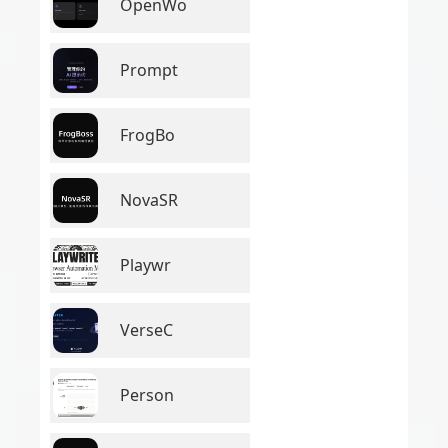
OpenWo
Prompt
FrogBo
NovaSR
Playwr
VerseC
Person