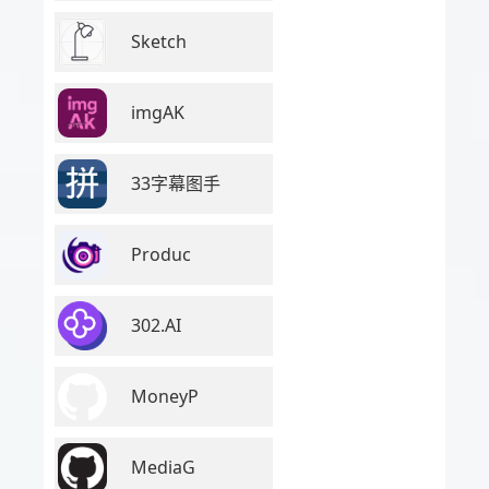
Sketch
imgAK
33字幕图手
Produc
302.AI
MoneyP
MediaG