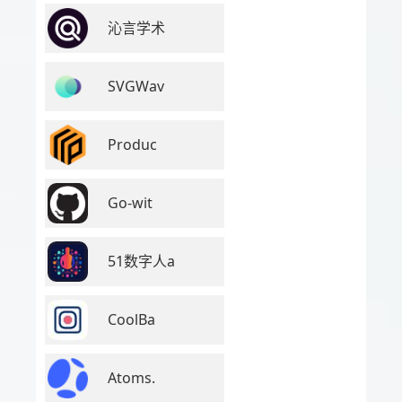
沁言学术
SVGWav
Produc
Go-wit
51数字人a
CoolBa
Atoms.