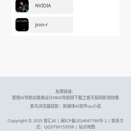
NVIDIA
json-r
友情链接：
智搜AI导航站
笔格设计
08AI导航网
下载之家
天极网
影视快看
紫鸟浏览器
驭影：新媒体AI软件
uu小说
Copyright © 2025 智汇AI |
闽ICP备2024047188号-2 | 联系方
式：QQ3756153558
|
站点地图