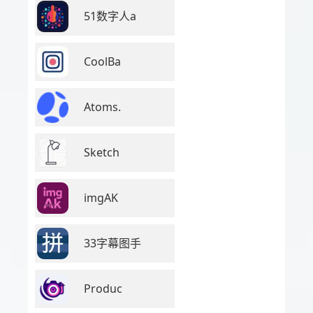
51数字人a
CoolBa
Atoms.
Sketch
imgAK
33字幕图手
Produc