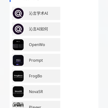
沁言学术AI
沁言AI如何
OpenWo
Prompt
FrogBo
NovaSR
Playwr