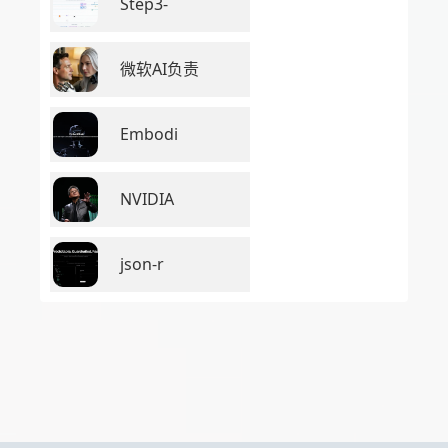
Step3-
微软AI负责
Embodi
NVIDIA
json-r