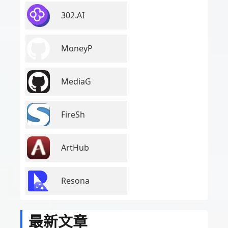
302.AI
MoneyP
MediaG
FireSh
ArtHub
Resona
最新文章