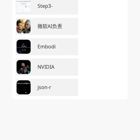
Step3-
微软AI负责
Embodi
NVIDIA
json-r