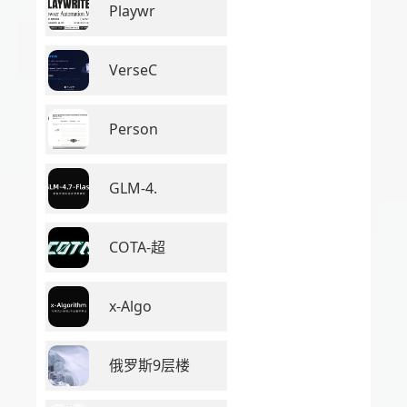
Playwr
VerseC
Person
GLM-4.
COTA-超
x-Algo
俄罗斯9层楼