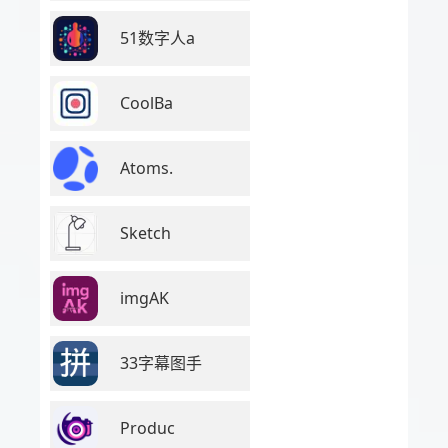
51数字人a
CoolBa
Atoms.
Sketch
imgAK
33字幕图手
Produc