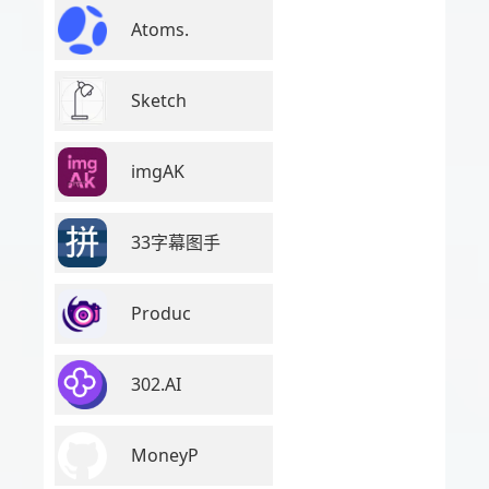
Atoms.
Sketch
imgAK
33字幕图手
Produc
302.AI
MoneyP