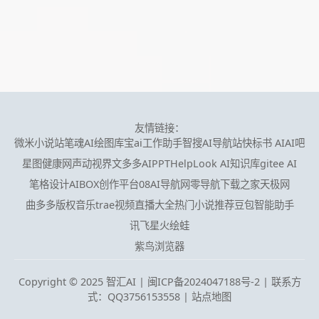
友情链接：
微米小说站
笔魂AI绘图
库宝ai工作助手
智搜AI导航站
快标书 AI
AI吧
星图健康网
声动视界
文多多AIPPT
HelpLook AI知识库
gitee AI
笔格设计
AIBOX创作平台
08AI导航网
零导航
下载之家
天极网
曲多多版权音乐
trae
视频直播大全
热门小说推荐
豆包智能助手
讯飞星火
绘蛙
紫鸟浏览器
Copyright © 2025 智汇AI |
闽ICP备2024047188号-2 | 联系方
式：QQ3756153558
|
站点地图