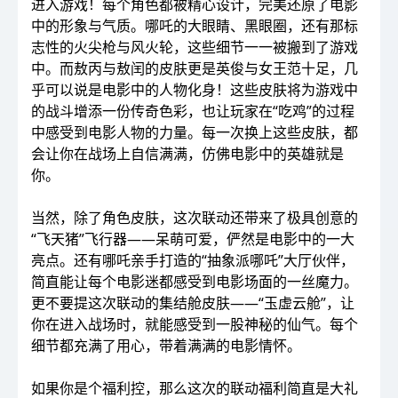
进入游戏！每个角色都被精心设计，完美还原了电影
中的形象与气质。哪吒的大眼睛、黑眼圈，还有那标
志性的火尖枪与风火轮，这些细节一一被搬到了游戏
中。而敖丙与敖闰的皮肤更是英俊与女王范十足，几
乎可以说是电影中的人物化身！这些皮肤将为游戏中
的战斗增添一份传奇色彩，也让玩家在“吃鸡”的过程
中感受到电影人物的力量。每一次换上这些皮肤，都
会让你在战场上自信满满，仿佛电影中的英雄就是
你。
当然，除了角色皮肤，这次联动还带来了极具创意的
“飞天猪”飞行器——呆萌可爱，俨然是电影中的一大
亮点。还有哪吒亲手打造的“抽象派哪吒”大厅伙伴，
简直能让每个电影迷都感受到电影场面的一丝魔力。
更不要提这次联动的集结舱皮肤——“玉虚云舱”，让
你在进入战场时，就能感受到一股神秘的仙气。每个
细节都充满了用心，带着满满的电影情怀。
如果你是个福利控，那么这次的联动福利简直是大礼