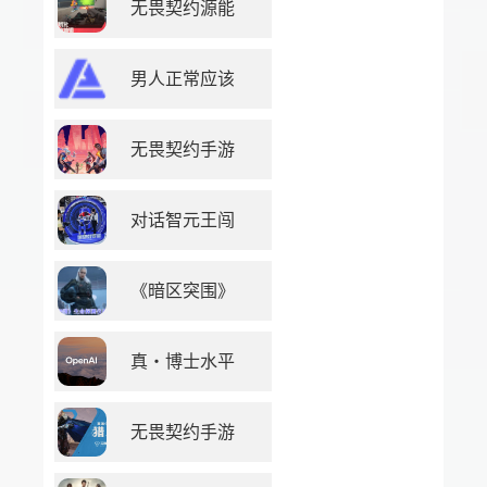
无畏契约源能
男人正常应该
无畏契约手游
对话智元王闯
《暗区突围》
真・博士水平
无畏契约手游