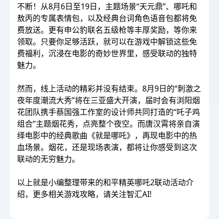
不断！从8月6日至19日，主题场景“天元鼎”、哪吒和
敖丙的专属表情包，以及经典台词角色语音包都将免
费放送。更有申公豹联名五级枪等丰厚奖励，等你来
领取。只要你足够活跃，就可以在游戏中解锁这些免
费福利，沉浸在电影的奇妙世界里，感受联动的独特
魅力。
然而，线上活动的精彩并没有结束。8月9日的“刺激之
夜年度潮流大秀”将在三亚盛大开演，届时会有浏阳烟
花团队携手蔡国强工作室的设计师共同打造的“吒子鸡
组合”主题烟花秀，点亮整个夜空。而唐汉霄将亲自演
绎电影中的经典歌曲《就是哪吒》，再现电影中的热
血场景。烟花，还是现场表演，都将让你感受到这次
联动的无穷魅力。
以上就是小编整理带来的和平精英哪吒2联动活动介
绍，更多相关游戏攻略，请关注智汇AI!