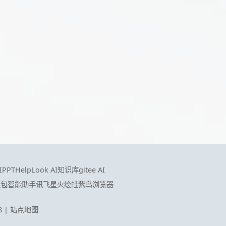
PPT
HelpLook AI知识库
gitee AI
豆包智能助手
讯飞星火
绘蛙
紫鸟浏览器
8
|
站点地图