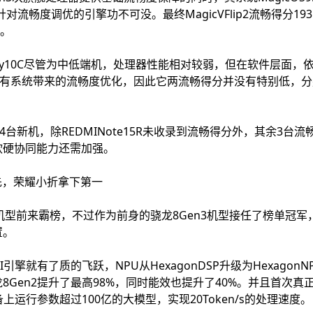
针对流畅度调优的引擎功不可没。最终MagicVFlip2流畅得分19
大。
Play10C尽管为中低端机，处理器性能相对较弱，但在软件层面
或少有系统带来的流畅度优化，因此它两流畅得分并没有特别低，分别以1
列共4台新机，除REDMINote15R未收录到流畅得分外，其余3台
软硬协同能力还需加强。
领先，荣耀小折拿下第一
机型前来霸榜，不过作为前身的骁龙8Gen3机型接任了榜单冠
置。
I引擎就有了质的飞跃，NPU从HexagonDSP升级为Hexago
8Gen2提升了最高98%，同时能效也提升了40%。并且首次真
运行参数超过100亿的大模型，实现20Token/s的处理速度。