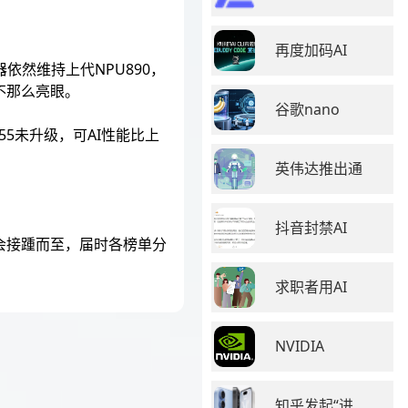
再度加码AI
理器依然维持上代NPU890，
不那么亮眼。
谷歌nano
PU655未升级，可AI性能比上
英伟达推出通
抖音封禁AI
会接踵而至，届时各榜单分
求职者用AI
NVIDIA
知乎发起“进