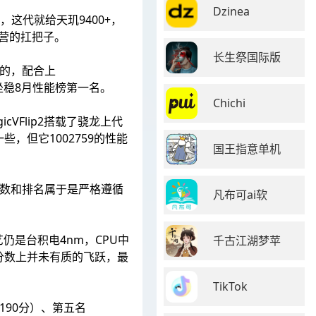
Dzinea
+，这代就给天玑9400+，
阵营的扛把子。
长生祭国际版
优的，配合上
能分数坐稳8月性能榜第一名。
Chichi
VFlip2搭载了骁龙上代
，但它1002759的性能
国王指意单机
分数和排名属于是严格遵循
凡布可ai软
工艺仍是台积电4nm，CPU中
千古江湖梦苹
能分数上并未有质的飞跃，最
TikTok
3190分）、第五名