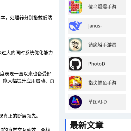
傻鸟爆爆手游
于成本，处理器分别搭载低端
Janus-
镇魔塔手游灵
殊过大的同时系统优化能力
PhotoD
流畅度表现一直以来也备受好
线，能大幅提升应用启动、页
指尖捕鱼手游
草图AI-D
机实现真正的断层领先。
最新文章
S9.0的直觉交互动效、全栈