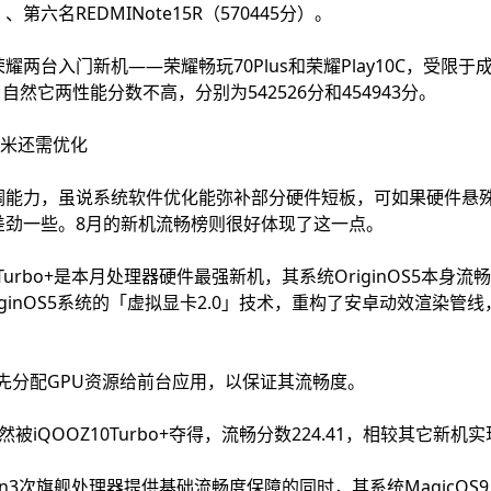
分）、第六名REDMINote15R（570445分）。
两台入门新机——荣耀畅玩70Plus和荣耀Play10C，受限
0，自然它两性能分数不高，分别为542526分和454943分。
红米还需优化
调能力，虽说系统软件优化能弥补部分硬件短板，可如果硬件悬
差劲一些。8月的新机流畅榜则很好体现了这一点。
0Turbo+是本月处理器硬件最强新机，其系统OriginOS5本身
ginOS5系统的「虚拟显卡2.0」技术，重构了安卓动效渲染管
优先分配GPU资源给前台应用，以保证其流畅度。
被iQOOZ10Turbo+夺得，流畅分数224.41，相较其它新
龙8Gen3次旗舰处理器提供基础流畅度保障的同时，其系统MagicO