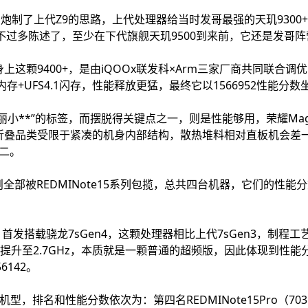
于如法炮制了上代Z9的思路，上代处理器给当时发哥最强的天玑9300
就不过多陈述了，至少在下代旗舰天玑9500到来前，它还是发哥
+身上这颗9400+，是由iQOOx联发科×Arm三家厂商共同联合调
0Mbps)内存+UFS4.1闪存，性能释放更猛，最终它以1566952性
小**”的标签，而摆脱得关键点之一，则是性能够用，荣耀Magic
小折叠品类受限于紧凑的机身内部结构，散热堆料相对直板机会差一些
二。
全部被REDMINote15系列包揽，总共四台机器，它们的性能
ro+，首发搭载骁龙7sGen4，这颗处理器相比上代7sGen3，制程
GHz提升至2.7GHz，本质就是一颗普通的超频版，因此体现到性
6142。
列机型，排名和性能分数依次为：第四名REDMINote15Pro（70