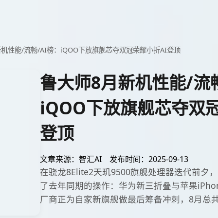
机性能/流畅/AI榜：iQOO下放旗舰芯夺双冠荣耀小折AI登顶
鲁大师8月新机性能/流畅
iQOO下放旗舰芯夺双
登顶
文章来源：智汇AI
发布时间：2025-09-13
在骁龙8Elite2天玑9500旗舰处理器迭代前
了去年同期的操作：华为新三折叠与苹果iPho
厂商正为自家新旗舰做最后筹备冲刺，8月总