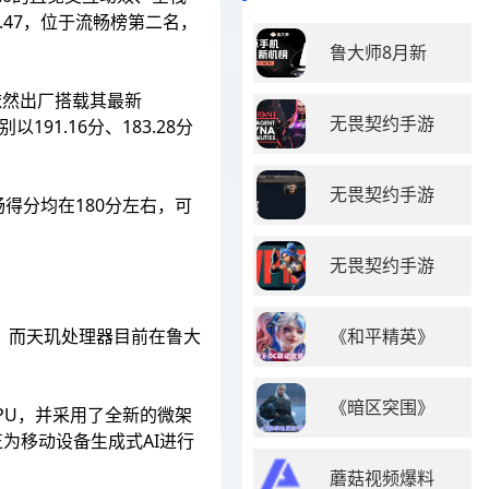
3.47，位于流畅榜第二名，
鲁大师8月新
，依然出厂搭载其最新
无畏契约手游
91.16分、183.28分
无畏契约手游
流畅得分均在180分左右，可
无畏契约手游
军，而天玑处理器目前在鲁大
《和平精英》
《暗区突围》
nNPU，并采用了全新的微架
正为移动设备生成式AI进行
蘑菇视频爆料