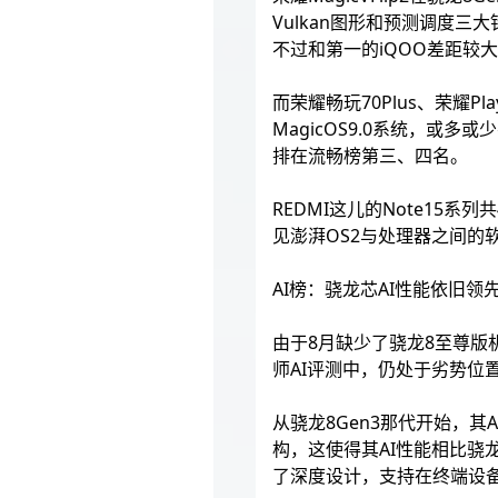
Vulkan图形和预测调度三大
不过和第一的iQOO差距较
而荣耀畅玩70Plus、荣耀
MagicOS9.0系统，或多
排在流畅榜第三、四名。
REDMI这儿的Note15系
见澎湃OS2与处理器之间的
AI榜：骁龙芯AI性能依旧
由于8月缺少了骁龙8至尊版
师AI评测中，仍处于劣势位
从骁龙8Gen3那代开始，其A
构，这使得其AI性能相比骁龙
了深度设计，支持在终端设备上