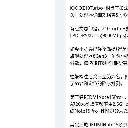
iQOOZ10Turbo+相当
关于处理器详细规格鲁Sir
有点意思的是，Z10Turbo
LPDDR5XUltra(960
如今小折叠已经逐渐摆脱“美丽
旗舰处理器8Gen3，虽然
分数，依然排在8月性能榜第
性能榜往后第三至第六名，则
了命名和定位的降序排列。
第三名REDMINote15P
A720大核峰值频率由2.5
终Note15Pro+性能跑分为75
其余三款REDMINote15系