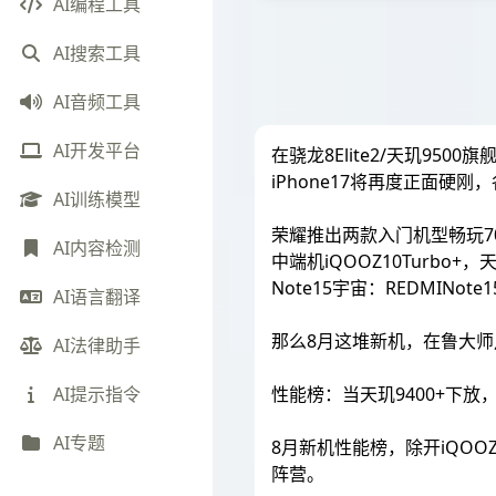
AI编程工具
AI搜索工具
AI音频工具
AI开发平台
在骁龙8Elite2/天玑9
iPhone17将再度正面
AI训练模型
荣耀推出两款入门机型畅玩70P
AI内容检测
中端机iQOOZ10Turbo
Note15宇宙：REDMINote15P
AI语言翻译
那么8月这堆新机，在鲁大师
AI法律助手
性能榜：当天玑9400+下放
AI提示指令
AI专题
8月新机性能榜，除开iQOOZ
阵营。