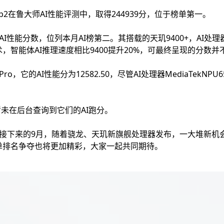
lip2在鲁大师AI性能评测中，取得244939分，位于榜单第一。
327的AI性能分数，位列本月AI榜第二。其搭载的天玑9400+，AI处
，智能体AI推理速度相比9400提升20%，可最终呈现的分数并
5Pro，它的AI性能分为12582.50，尽管AI处理器MediaTekN
暂未在后台查询到它们的AI跑分。
过接下来的9月，随着骁龙、天玑新旗舰处理器发布，一大堆新机
单排名争夺也将更加精彩，大家一起共同期待。