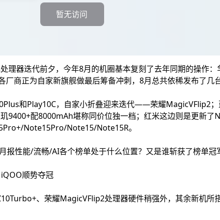
暂无访问
500旗舰处理器迭代前夕，今年8月的机圈基本复刻了去年同期的操作
硬刚，各厂商正为自家新旗舰做最后筹备冲刺，8月总共依稀发布了几
lus和Play10C，自家小折叠迎来迭代——荣耀MagicVFli
+，天玑9400+配8000mAh堪称同价位独一档；红米这边则是更新了
ro+/Note15Pro/Note15/Note15R。
月报性能/流畅/AI各个榜单处于什么位置？又是谁斩获了榜单冠
，iQOO顺势夺冠
10Turbo+、荣耀MagicVFlip2处理器硬件稍强外，其余新