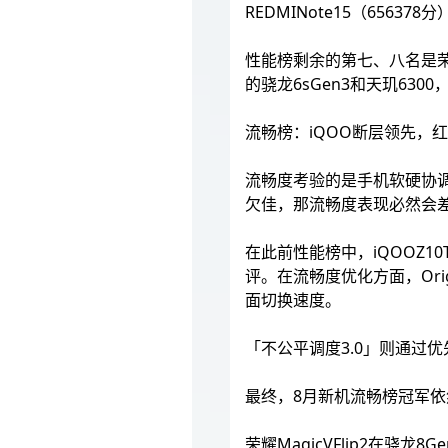
REDMINote15（656378
性能榜剩余的第七、八名是荣耀
的骁龙6sGen3和天玑630
流畅榜：iQOO断层领先，
流畅度考验的是手机软硬协
欠佳，那流畅度表现必然会
在此前性能榜中，iQOOZ1
评。在流畅度优化方面，Ori
面切换速度。
「不公平调度3.0」则通过
最终，8月新机流畅榜冠军依然
荣耀MagicVFlip2在骁