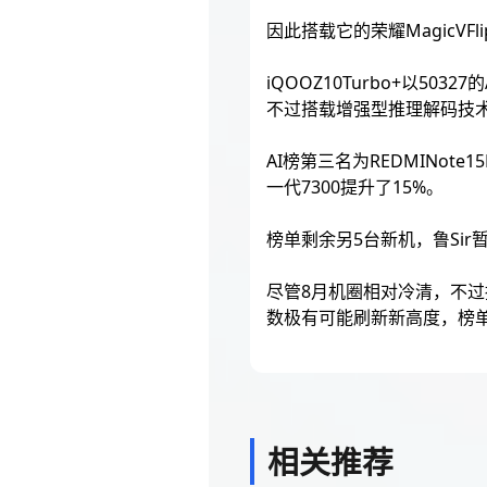
因此搭载它的荣耀MagicVF
iQOOZ10Turbo+以50
不过搭载增强型推理解码技术
AI榜第三名为REDMINote1
一代7300提升了15%。
榜单剩余另5台新机，鲁Sir
尽管8月机圈相对冷清，不
数极有可能刷新新高度，榜
相关推荐