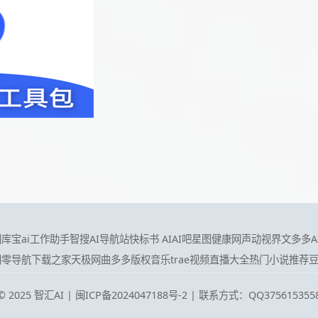
图
库宝ai工作助手
智搜AI导航站
快标书 AI
AI吧
星图健康网
声动视界
文多多AI
网
零导航
下载之家
天极网
曲多多版权音乐
trae
视频直播大全
热门小说推荐
 © 2025 智汇AI |
闽ICP备2024047188号-2 | 联系方式：QQ375615355