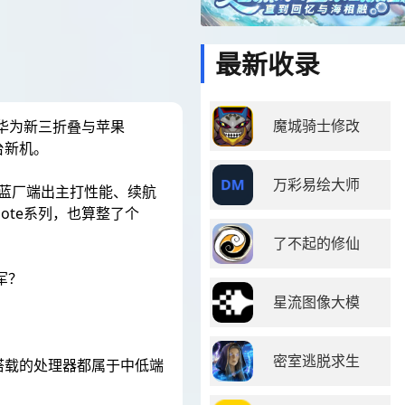
最新收录
魔城骑士修改
：华为新三折叠与苹果
台新机。
万彩易绘大师
p2；蓝厂端出主打性能、续航
Note系列，也算整了个
了不起的修仙
军？
星流图像大模
密室逃脱求生
机所搭载的处理器都属于中低端