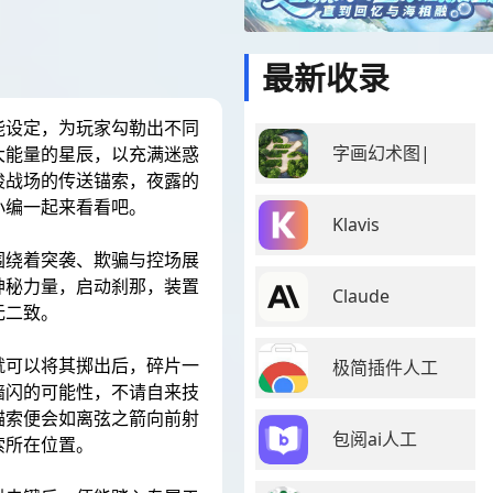
最新收录
能设定，为玩家勾勒出不同
字画幻术图|
大能量的星辰，以充满迷惑
梭战场的传送锚索，夜露的
小编一起来看看吧。
Klavis
围绕着突袭、欺骗与控场展
神秘力量，启动刹那，装置
Claude
无二致。
就可以将其掷出后，碎片一
极简插件人工
墙闪的可能性，不请自来技
锚索便会如离弦之箭向前射
包阅ai人工
索所在位置。