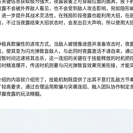
与关键信息获取极为强大，夜露装备上可穿越位面的面具，按下
夜露不会被外界敌人看见，也不会受到敌人攻击影响，宛如隐形
，进一步提升其战术灵活性，在残局阶段夜露也能利用大招，在
势，不过当夜露结束大招状态时，会发出巨大声响，所以使用大
种极具欺骗性的进攻方式，当敌人被镜像迷惑并准备攻击时，夜
出，使其变为闪光弹致盲敌人，与此同时夜露激活不请自来，通
短暂时间迅速将其击杀，这一连招的关键在于技能释放的时机把
引时精准爆开，传送时机则要与闪光弹致盲效果完美衔接，才能
介绍的内容就介绍完了，技能机制既提供了出其不意打乱敌方节
了较高要求，通过合理运用欺骗与突袭连招、融入团队协作制定
掌握夜露的玩法精髓。