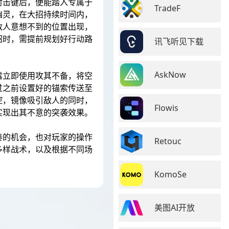
射击键后，便能踏入专属于
TradeF
幽灵，在大招持续时间内，
敌人意想不到的位置出现，
招时，需提前规划好行动路
讯飞听见下载
AskNow
露立即使用攻其不备，将空
过之前设置好的锚索传送至
控，镜像吸引敌人的同时，
Flowis
实现出其不意的突袭效果。
奏的机会，也对玩家的操作
Retouc
多样战术，以及根据不同场
KomoSe
美图AI开放