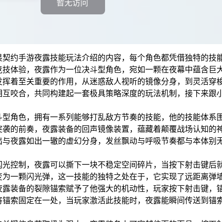
暂无访问
畏契约手游夜露技能玩法介绍的内容，每个角色都凭借独特的技
竞技体验，夜露作为一位决斗型角色，宛如一颗在夜幕中蕴含巨
发挥着至关重要的作用，从迷惑敌人视听的镜像分身，到灵活穿
相互咬合，共同构建起一套极具策略深度的玩法机制，接下来跟
斗型角色，拥有一系列能够打乱敌方节奏的技能，他的技能体系
突袭的前奏，夜露装备的回声镜像装置，蕴藏着颠覆战场认知的
出与夜露如出一辙的虚幻分身，发丝飘动与呼吸节奏都与本体别
闪光控制，夜露可以撕下一块不稳定空间碎片，当按下射击键后
变为一颗闪光弹，这一技能的独特之处在于，它实现了远距离弹
夜露装备的裂隙锚索赋予了他强大的机动性，玩家按下射击键，
将锚索固定在一处，当玩家激活此技能时，夜露能瞬间传送到锚