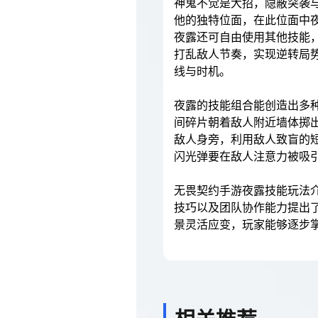
神鬼不觉是大招，隐蔽突袭
他的独特位面，在此位面中
夜露还可自由使用其他技能
打乱敌人节奏，实现逆转局
线与时机。
夜露的技能组合能创造出多
间碎片朝着敌人附近墙体掷
敌人身旁，利用敌人致盲的
闪光弹要在敌人注意力被吸
无畏契约手游夜露技能玩法
技巧以及团队协作能力提出
景灵活应变，玩家能够逐步