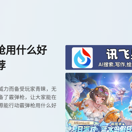
枪用什么好
荐
威力而备受玩家青睐，无
备了霰弹枪，让大家能在
源能行动霰弹枪用什么好