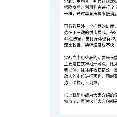
说到适用场景，判官在快速
招隐身后，利用判官进行攻
一样，通过垂直压枪来抵消
再看看另外一个推荐的雄鹿，
势在于左键的射击模式，在
44点伤害，击打身体也有2
速比较慢，换弹速度也不快
实战当中用雄鹿的话要是没
主要是在狭窄地形蹲点，比
者埋伏，往往能收获奇效，
敌人的走位进行预判，同时
势，硬拼可不划算。
以上就是小编为大家介绍的
特点了，虽说它们大方向都