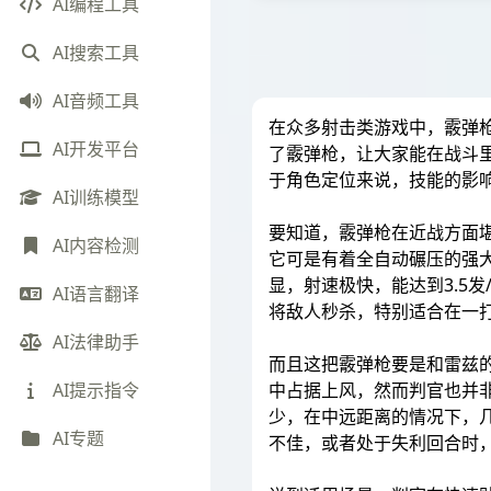
AI编程工具
AI搜索工具
AI音频工具
在众多射击类游戏中，霰弹
AI开发平台
了霰弹枪，让大家能在战斗
于角色定位来说，技能的影
AI训练模型
要知道，霰弹枪在近战方面
AI内容检测
它可是有着全自动碾压的强大
显，射速极快，能达到3.5
AI语言翻译
将敌人秒杀，特别适合在一
AI法律助手
而且这把霰弹枪要是和雷兹
中占据上风，然而判官也并
AI提示指令
少，在中远距离的情况下，
AI专题
不佳，或者处于失利回合时