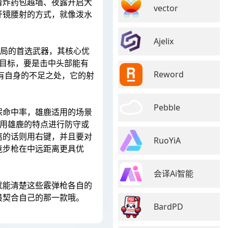
着炸药包越墙、夜露开启大
vector
开镜腰射的方式，就像泼水
Ajelix
济局的首选武器，其核心优
目标，要是击中头部能有
Reword
有自身的不足之处，它的射
Pebble
保命中率，雄鹿适用的场景
利用雄鹿的特点进行防守或
离的话则用右键，并且要对
RuoYiA
竟步枪在中远距离更具优
会译Ai智能
就能清楚这些霰弹枪各自的
最契合自己的那一款哦。
BardPD