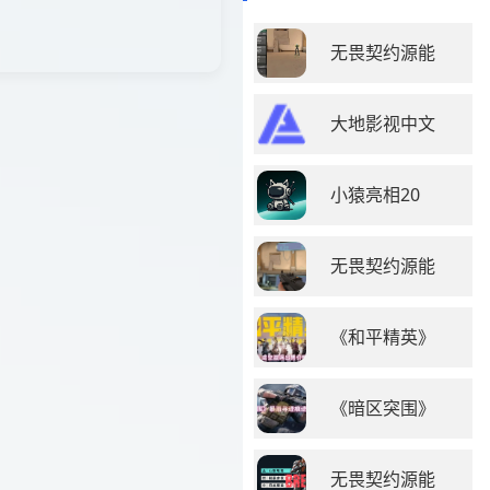
无畏契约源能
大地影视中文
小猿亮相20
无畏契约源能
《和平精英》
《暗区突围》
无畏契约源能