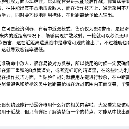
贴脸强攻方面表现绝佳，比如配合突进技能绕后作战，像雷兹带
击，往往能出其不意地击败敌人，而在操作技巧上，通常采用不
后坐力，同时要巧妙地利用掩体，在近距离给予敌人输出。
它可是经济利器，有着中近双模式，售价仅为850誉币，是经
8米内的近距离情况下，能够实现扩散散射，一枪就可以秒杀无甲
2点伤害，这在近距离遭遇战中是非常可观的输出了，不过雄鹿也
，这就导致容错率很低。
能准确命中敌人，很容易被对方反杀，所以使用的时候一定要确
如在源工重镇的B点管道处，或者霓虹町的暗道里，在这些地方
而在操作技巧方面，当贴脸作战时就使用左键进行秒杀，在中距
要尽量避免和步枪这类中远距离枪械在近战范围内正面交锋，毕
无畏契约源能行动霰弹枪用什么好的相关内容啦，大家看完应该
是用于近战，但只有详细了解清楚每一个的特点，才能从中找出