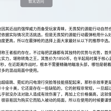
暂无访问
枪因其近战的强悍威力而备受玩家青睐，无畏契约源能行动自然
里依据实际情况灵活挑选，但是无畏契约源能行动霰弹枪用什么
响度更高，所以在霰弹枪的选择上面大家最好从以下的推荐中选
堪称王者般的存在，不过每把武器都有其独特的优势与劣势，首先
实力，堪称转角之王，其售价为1850币，在半起局时属于核心
发/秒，在近距离作战时，根本不需要精确地瞄准头部，哪怕是朝
打多的混战局面中使用。
的超级跳、霓虹的闪电滑行突脸等技能搭配起来，那秒杀效率更
非十全十美，它还是存在一些缺陷的，它的射程非常短，一旦超过
几乎就没办法对敌人造成有效伤害了，再加上它价格偏高，这就
，很容易因为购买它而陷入被动的局面，所以在使用的时候要谨