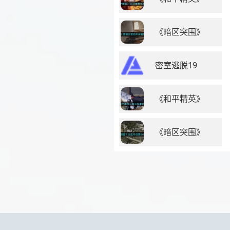
《暗区突围》
密室逃脱19
《和平精英》
《暗区突围》