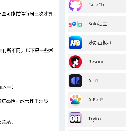
FaceCh
一些可能觉得每周三次才算
Solo独立
妙办画板ai
会有所不同。以下是一些常
Resour
️Artfl
面入手：
AIPetP
增进感情，改善性生活质
Tryito
密关系。