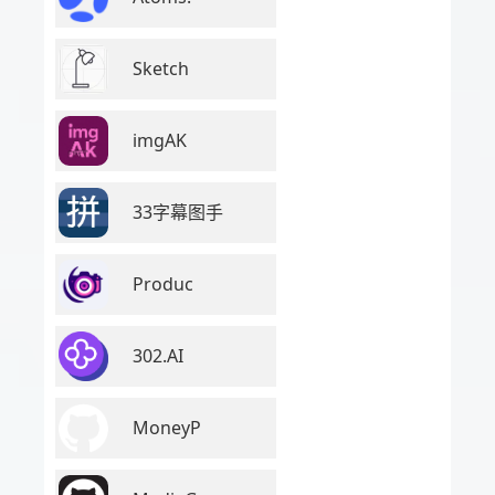
Sketch
imgAK
33字幕图手
Produc
302.AI
MoneyP