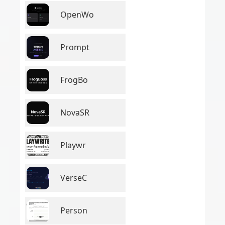
OpenWo
Prompt
FrogBo
NovaSR
Playwr
VerseC
Person