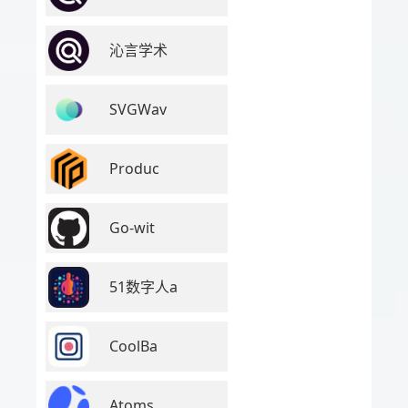
沁言学术
SVGWav
Produc
Go-wit
51数字人a
CoolBa
Atoms.