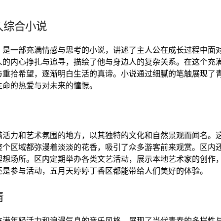
久综合小说
》是一部充满情感与思考的小说，讲述了主人公在成长过程中面
人的内心挣扎与追寻，描绘了他与身边人的复杂关系。在这个充
与重拾希望，逐渐明白生活的真谛。小说通过细腻的笔触展现了
生命的热爱与对未来的憧憬。
满活力和艺术氛围的地方，以其独特的文化和自然景观而闻名。
整个区域都弥漫着淡淡的花香，吸引了众多游客前来观赏。区内
理想场所。区内定期举办各类文艺活动，展示本地艺术家的创作
还是参与活动，五月天婷婷丁香区都能带给人们美好的体验。
情
充满年轻活力和浪漫气息的音乐风格，展现了当代青春的多样性