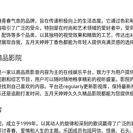
满青春气息的品牌，旨在传递积极向上的生活态度。它通过色彩
格吸引了广泛的受众，特别是在时尚和艺术领域的爱好者中，受
、配饰等多个品类，以其独特的视觉效果和精致的工艺，传达出
望展现自我，五月天婷婷丁香色都能为年轻人提供充满灵感的选
精品影院
是一家以高品质影音内容为主的在线娱乐平台，致力于为用户提
视剧和综艺节目，用户可以随时随地畅享精彩的视听盛宴。影院
找到自己喜欢的内容。平台还regularly更新影视库，保持最
乐还是追剧打发时间，五月天婷婷久久久精品影院都能为您提供
合
，成立于1999年，以其动人的旋律和深刻的歌词赢得了广泛的
探讨青春、爱情和人生的主题。乐团成员包括阿信、怪兽、石头