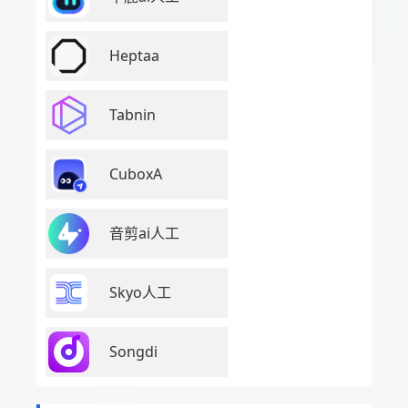
Heptaa
Tabnin
CuboxA
音剪ai人工
Skyo人工
Songdi