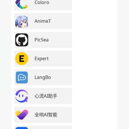
Coloro
AnimeT
PicSea
Expert
LangBo
心流AI助手
全响AI智能