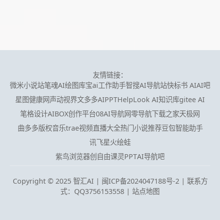
友情链接：
微米小说站
笔魂AI绘图
库宝ai工作助手
智搜AI导航站
快标书 AI
AI吧
星图健康网
声动视界
文多多AIPPT
HelpLook AI知识库
gitee AI
笔格设计
AIBOX创作平台
08AI导航网
零导航
下载之家
天极网
曲多多版权音乐
trae
视频直播大全
热门小说推荐
豆包智能助手
讯飞星火
绘蛙
紫鸟浏览器
创自由
课灵PPT
AI导航吧
Copyright © 2025 智汇AI |
闽ICP备2024047188号-2 | 联系方
式：QQ3756153558
|
站点地图