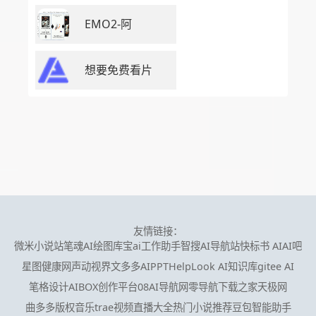
EMO2-阿
想要免费看片
友情链接：
微米小说站
笔魂AI绘图
库宝ai工作助手
智搜AI导航站
快标书 AI
AI吧
星图健康网
声动视界
文多多AIPPT
HelpLook AI知识库
gitee AI
笔格设计
AIBOX创作平台
08AI导航网
零导航
下载之家
天极网
曲多多版权音乐
trae
视频直播大全
热门小说推荐
豆包智能助手