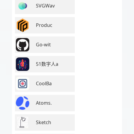
SVGWav
Produc
Go-wit
51数字人a
CoolBa
Atoms.
Sketch