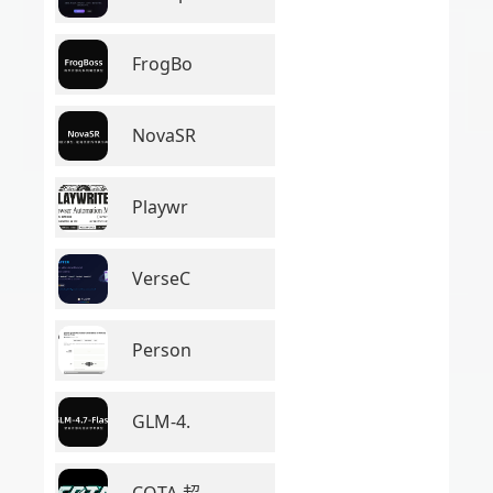
FrogBo
NovaSR
Playwr
VerseC
Person
GLM-4.
COTA-超