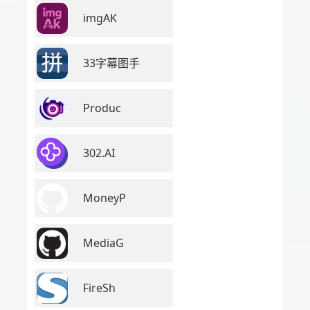
imgAK
33字幕图手
Produc
302.AI
MoneyP
MediaG
FireSh