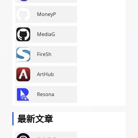
MoneyP
MediaG
FireSh
ArtHub
Resona
最新文章