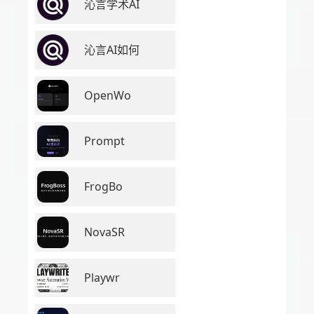
沁言学术AI
沁言AI如何
OpenWo
Prompt
FrogBo
NovaSR
Playwr