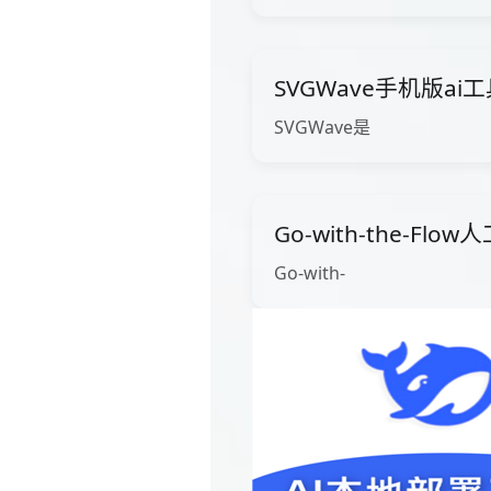
SVGWave手机版ai
SVGWave是
Go-with-the-Fl
Go-with-