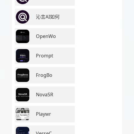
沁言AI如何
OpenWo
Prompt
FrogBo
NovaSR
Playwr
VerseC