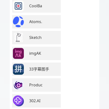
CoolBa
Atoms.
Sketch
imgAK
33字幕图手
Produc
302.AI