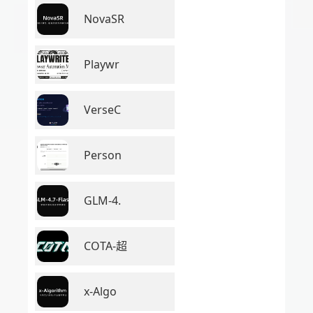
NovaSR
Playwr
VerseC
Person
GLM-4.
COTA-超
x-Algo