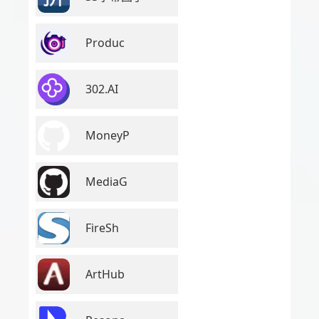
Produc
302.AI
MoneyP
MediaG
FireSh
ArtHub